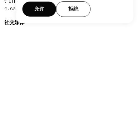
t:
0115 950 7190
e:
sales@orientalmart.co.uk
允许
拒绝
社交媒体
客户服务
常见问题
网页一览
送货
会员计划