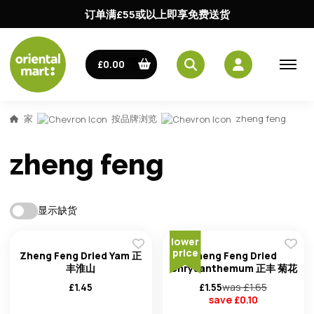
订单满£55或以上即享免费送货
£0.00
家
按品牌浏览
zheng feng
zheng feng
显示缺货
lower
price
Zheng Feng Dried Yam 正
Zheng Feng Dried
丰淮山
Chrysanthemum 正丰 菊花
£
1.45
£
1.55
was £
1.65
save £
0.10