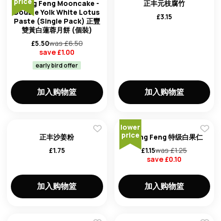
price
Zheng Feng Mooncake -
正丰元枝腐竹
Double Yolk White Lotus
£
3.15
Paste (Single Pack) 正豐
雙黃白蓮蓉月餅 (個裝)
£
5.50
was £
6.50
save £
1.00
early bird offer
加入购物篮
加入购物篮
lower
price
正丰沙姜粉
Zheng Feng 特级白果仁
£
1.75
£
1.15
was £
1.25
save £
0.10
加入购物篮
加入购物篮