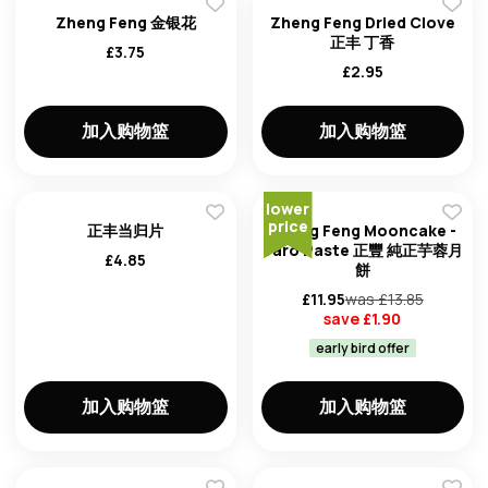
Zheng Feng 金银花
Zheng Feng Dried Clove
正丰 丁香
£
3.75
£
2.95
加入购物篮
加入购物篮
lower
price
正丰当归片
Zheng Feng Mooncake -
Taro Paste 正豐 純正芋蓉月
£
4.85
餅
£
11.95
was £
13.85
save £
1.90
early bird offer
加入购物篮
加入购物篮