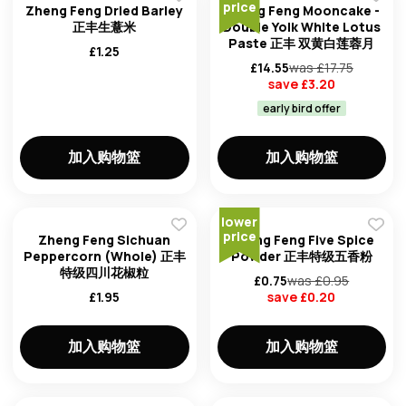
price
Zheng Feng Dried Barley
Zheng Feng Mooncake -
正丰生薏米
Double Yolk White Lotus
Paste 正丰 双黄白莲蓉月
£
1.25
£
14.55
was £
17.75
save £
3.20
early bird offer
加入购物篮
加入购物篮
lower
price
Zheng Feng Sichuan
Zheng Feng Five Spice
Peppercorn (Whole) 正丰
Powder 正丰特级五香粉
特级四川花椒粒
£
0.75
was £
0.95
£
1.95
save £
0.20
加入购物篮
加入购物篮