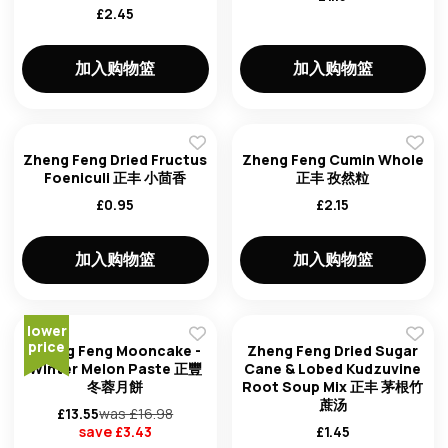
£
2.45
加入购物篮
加入购物篮
Zheng Feng Dried Fructus
Zheng Feng Cumin Whole
Foeniculi 正丰 小茴香
正丰 孜然粒
£
0.95
£
2.15
加入购物篮
加入购物篮
lower
price
Zheng Feng Mooncake -
Zheng Feng Dried Sugar
Winter Melon Paste 正豐
Cane & Lobed Kudzuvine
冬蓉月餅
Root Soup Mix 正丰 茅根竹
蔗汤
£
13.55
was £
16.98
save £
3.43
£
1.45