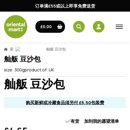
订单满£55或以上即享免费送货
£0.00
家
舢舨 豆沙包
舢舨 豆沙包
size:
300g
product of:
UK
舢舨 豆沙包
购买新鲜或冷藏食品须另付 £5.50包装费
有货
加到我的愿望清单