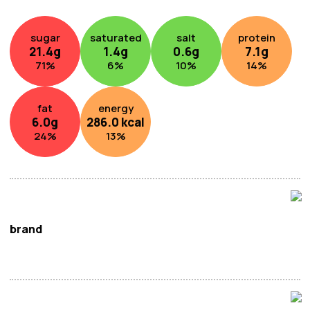
sugar
saturated
salt
protein
21.4
g
1.4
g
0.6
g
7.1
g
71
%
6
%
10
%
14
%
fat
energy
6.0
g
286.0
kcal
24
%
13
%
brand
沈潘