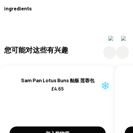
ingredients
小麦
粉、糖、水、红豆沙 (33%)（红豆、糖、菜籽油）、植
物油（菜籽油、消泡剂 (E900)）、植物油和脂肪（乳木
果、椰子、葵花籽）、水、乳化剂（脂肪酸单甘油酯、葵花
您可能对这些有兴趣
籽卵磷脂）、酸（柠檬酸）、天然香料）、膨松剂 (E500,
E503)、酵母。
Sam Pan Lotus Buns 舢舨 莲蓉包
£
4.65