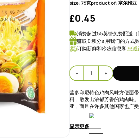
size:
75克
product of:
塞尔维亚
£0.45
消费超过55英镑免费配送（
赚取 0 积分s 用我们的方
订购新鲜和冷冻信息和
忠诚
-
1
+
营多印尼特色鸡肉风味方便面带
料，散发出浓郁芳香的鸡肉味。
亚，而且在许多其他国家也广受
显示更多