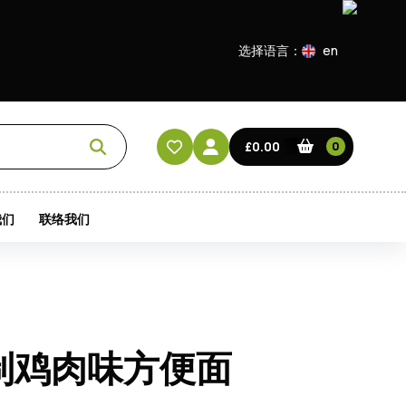
选择语言：
en
EN
CN
£0.00
0
HK
我们
联络我们
特制鸡肉味方便面