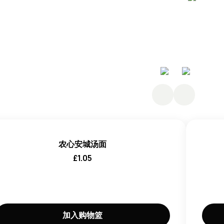
炼棕榈油（精炼棕榈油、抗氧化剂（E319））、盐、酸
0）、增稠剂（E412）、色素（ E101）。
剂（E621、E631、E627）、调味剂、酵母提取物、洋葱
精炼棕榈油，抗氧化剂（E319）），洋葱。
农心安城汤面
£
1.05
加入购物篮