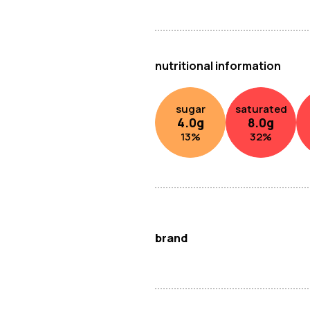
nutritional information
sugar
saturated
4.0
g
8.0
g
13
%
32
%
brand
因多米耶