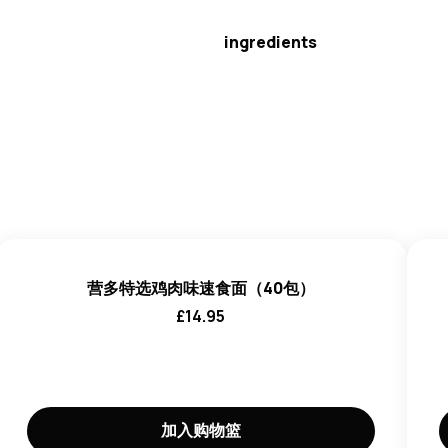
ingredients
面条
（90.6%）：
小麦
面粉、精
度调节剂（E452、E501、E50
调味粉
(5%) : 盐、糖、增味
粉、大蒜粉、姜粉、胡椒粉。
调味油
（4％）：精炼棕榈油（
辣椒粉
(0.4%)。
营多特选鸡肉味速食面（40包）
£
14.95
加入购物篮