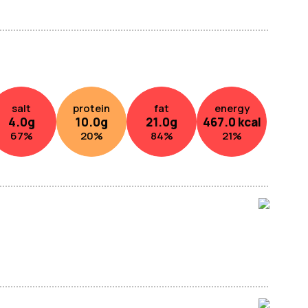
salt
protein
fat
energy
4.0
g
10.0
g
21.0
g
467.0
kcal
67
%
20
%
84
%
21
%