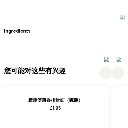
阿西库克
ingredients
米粉 (70.4%)：大米 (58.5%)，增稠剂 (氧化淀粉
(E1404))，淀粉，盐，乳化剂（
大豆
卵磷脂 (E322)，羧甲
基纤维素钠 (E466)）。 汤料 (16.8%)：糖，盐，增味剂
您可能对这些有兴趣
（谷氨酸钠 (E621)，肌苷酸二钠 (E631)，鸟苷酸二钠
(E627)），人造鸡肉香精 1.0% （
大麦
，
牛奶
），香料，淀
粉，酵母提取物，
酱油
粉 （
小麦
，
大豆
），抗结剂（二氧化
硅 (E551)），植物油（棕榈油，抗氧化剂（丁基羟基茴香醚
康师傅葱香排骨面（碗装）
(E320)，丁基羟基甲苯 (E321)））。 油包 (10.3%)：植物油
£
1.95
（棕榈油，抗氧化剂（丁基羟基茴香醚 (E320)，丁基羟基
甲苯 (E321)）），人造鸡肉香精 0.1%，色素（胡萝卜素
(E160a)），香料。 蔬菜包 (2.5%)：小麦蛋白（色素（氨焦