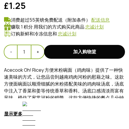
£1.25
消费超过55英镑免费配送（附加条件）
配送信息
赚取 1 积分 用我们的方式购买此商品
忠诚计划
订购新鲜和冷冻信息和
忠诚计划
加入购物篮
-
1
+
Acecook Oh! Ricey 方便米粉碗面（鸡肉味）提供了一种快
速美味的方式，让您品尝到越南鸡肉河粉的慰藉之味。这款
方便面碗面以顺滑细腻的米粉搭配美味的鸡肉味汤底，汤底
中注入了香菜和姜等传统香草和香料。汤底口感清淡而富有
风味，模仿了家常河粉的精髓。这款方便快捷的餐点几分钟
即可享用，非常适合忙碌的日子，当您想要一碗温暖、令人
满足的河粉，而又不想从头开始烹饪时。是午餐、晚餐或便
显示更多
餐的理想选择。