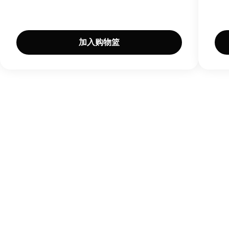
糖 (E150c)）），脱水青葱，脱水刺芹。含
小麦
、
大豆
、
大
麦
、
牛奶
。
加入购物篮