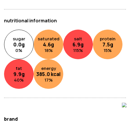
nutritional information
sugar
saturated
salt
protein
0.0
g
4.6
g
6.9
g
7.5
g
0
%
18
%
115
%
15
%
fat
energy
9.9
g
385.0
kcal
40
%
17
%
brand