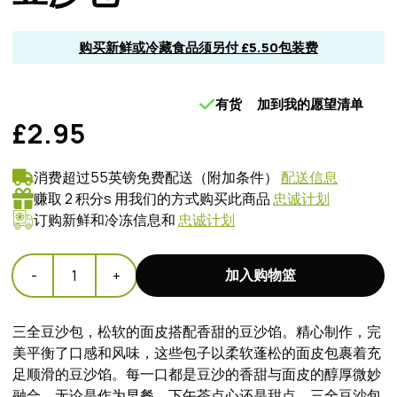
购买新鲜或冷藏食品须另付 £5.50包装费
有货
加到我的愿望清单
£2.95
消费超过55英镑免费配送（附加条件）
配送信息
赚取 2 积分s 用我们的方式购买此商品
忠诚计划
订购新鲜和冷冻信息和
忠诚计划
加入购物篮
-
1
+
三全豆沙包，松软的面皮搭配香甜的豆沙馅。精心制作，完
美平衡了口感和风味，这些包子以柔软蓬松的面皮包裹着充
足顺滑的豆沙馅。每一口都是豆沙的香甜与面皮的醇厚微妙
融合。无论是作为早餐、下午茶点心还是甜点，三全豆沙包