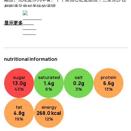
都能满足您对美味的渴望。
显示更多
nutritional information
sugar
saturated
salt
protein
13.0
g
1.4
g
0.2
g
6.6
g
43
%
6
%
3
%
13
%
fat
energy
4.8
g
268.0
kcal
19
%
12
%