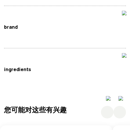
brand
三全
ingredients
小麦（麸质）
粉（41%）、水、糖（10%）、红芸豆
（4%）、小豆（3%）、
大豆
油（3%）、葡萄糖、酵母、
复配膨松剂（碳酸氢钠（E500(ii)）、葡萄糖酸-δ-内酯
您可能对这些有兴趣
（E575）、单双甘油脂肪酸酯（E471）、磷酸二氢钠
（E339(i)）、柠檬酸（E330）、碳酸钙（E170）、玉米淀
粉）、
小麦（麸质）
淀粉（0.2%）、改良剂（维生素