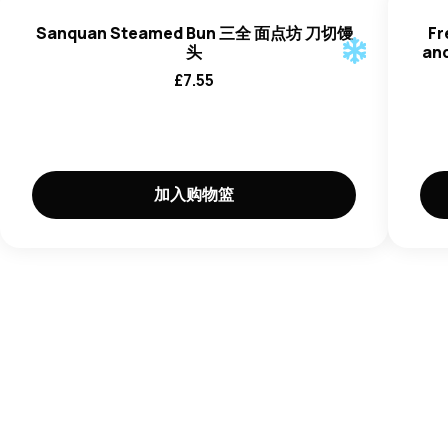
C（E300）、单双甘油二乙酰酒石酸酯（E472e）、玉米淀
Sanquan Steamed Bun 三全 面点坊 刀切馒
Fr
粉）、橘皮。 含有
小麦、大豆
。
头
an
£
7.55
加入购物篮