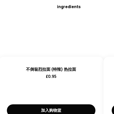
ingredients
小麦
粉 (55.5%)、改性淀
味剂 (E621、E627、E631)、
小
椒、大蒜)、白砂糖、葡萄糖、脱水
蒜)、
酱油
粉 (
大豆、小麦
)、红
盐)、洋葱、酵母提取物、葡萄糖
调味料粉 (红辣椒、糊精、食盐
(E296、E330、E450、E4
盐、水解
小麦谷蛋白
、玉米淀粉、
不倒翁烈拉面 (特辣) 热拉面
椒提取物、绿茶提取物。
£
0.95
本产品可能含有微量
大麦、牛奶
动物
和
芝麻
。
加入购物篮