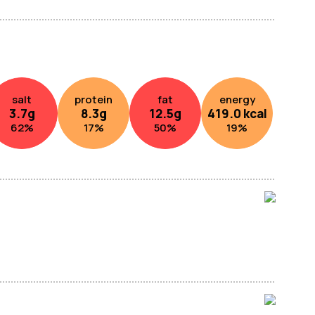
salt
protein
fat
energy
3.7
g
8.3
g
12.5
g
419.0
kcal
62
%
17
%
50
%
19
%