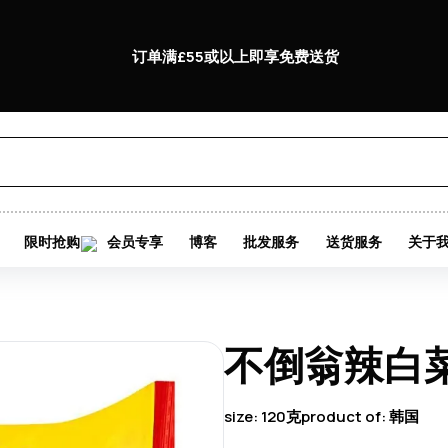
订单满£55或以上即享免费送货
限时抢购
会员专享
博客
批发服务
送货服务
关于
不倒翁辣白
size:
120克
product of:
韩国