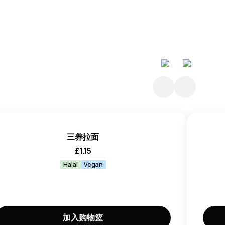
粉 (木薯淀粉、马铃薯淀粉)、棕榈油、食盐、马铃薯淀粉、增
麦谷蛋白
、泡菜粉 (1.1%) (卷心菜、食盐、葡萄糖、红辣
泡菜 (0.7%) (卷心菜、食盐、葡萄糖、红辣椒、大
辣椒、大蒜粉、
酱油
调味料粉 (酱油 (
大豆、小麦
、食
)、酵母调味料粉 (酵母提取物、食盐、糊精)、红辣椒
、大蒜、
酱油
(
大豆、小麦
、食盐)、酸度调节剂
51、E500、E501)、调味酵母提取物 (酵母提取物、糊精、食
脱水青葱、色素 (E101、E150a)、姜粉、黑胡椒、辣
三养拉面
£
1.15
、鸡蛋、花生、鱼类、芹菜、芥末、软体动物、甲壳类
Halal
Vegan
加入购物篮