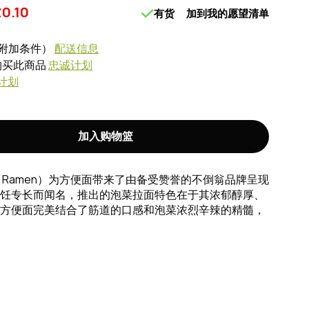
£
0.10
有货
加到我的愿望清单
附加条件）
配送信息
式购买此商品
忠诚计划
计划
加入购物篮
mchi Ramen）为方便面带来了由备受赞誉的不倒翁品牌呈现
饪专长而闻名，推出的泡菜拉面特色在于其浓郁醇厚、
方便面完美结合了筋道的口感和泡菜浓烈辛辣的精髓，