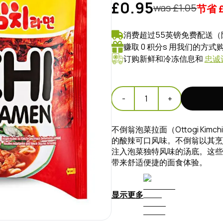
£0.95
was £
1.05
节省
消费超过55英镑免费配送（
赚取 0 积分s 用我们的方
订购新鲜和冷冻信息和
忠诚
-
1
+
不倒翁泡菜拉面（Ottogi Ki
的酸辣可口风味。不倒翁以其烹
注入泡菜独特风味的汤底。这些
带来舒适便捷的面食体验。
显示更多