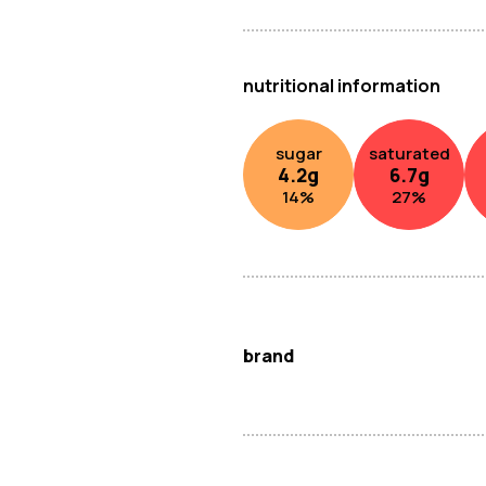
nutritional information
sugar
saturated
4.2
g
6.7
g
14
%
27
%
brand
不倒翁