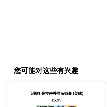
您可能对这些有兴趣
飞鹅牌 是拉差香甜辣椒酱 (姜味)
£
3.95
Gluten Free
Halal
Vegan