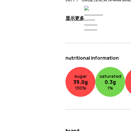
显示更多
nutritional information
sugar
saturated
39.0
g
0.3
g
130
%
1
%
brand