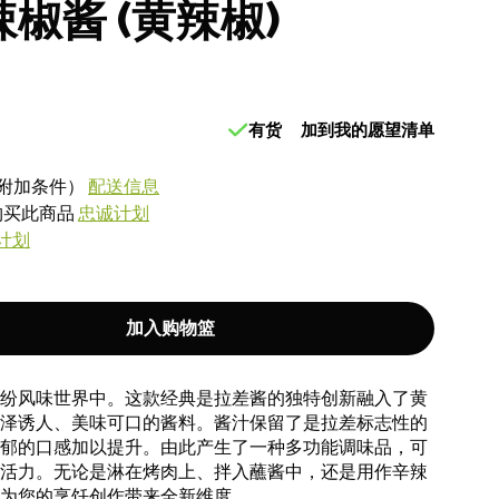
椒酱 (黄辣椒)
有货
加到我的愿望清单
附加条件）
配送信息
式购买此商品
忠诚计划
计划
加入购物篮
纷风味世界中。这款经典是拉差酱的独特创新融入了黄
泽诱人、美味可口的酱料。酱汁保留了是拉差标志性的
郁的口感加以提升。由此产生了一种多功能调味品，可
活力。无论是淋在烤肉上、拌入蘸酱中，还是用作辛辣
为您的烹饪创作带来全新维度。