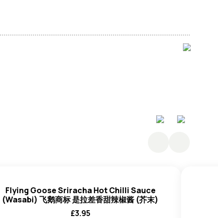
 (E621)、酸度调节剂 (E260, E330)、稳定剂
Flying Goose Sriracha Hot Chilli Sauce
(Wasabi) 飞鹅商标 是拉差香甜辣椒酱 (芥末)
£
3.95