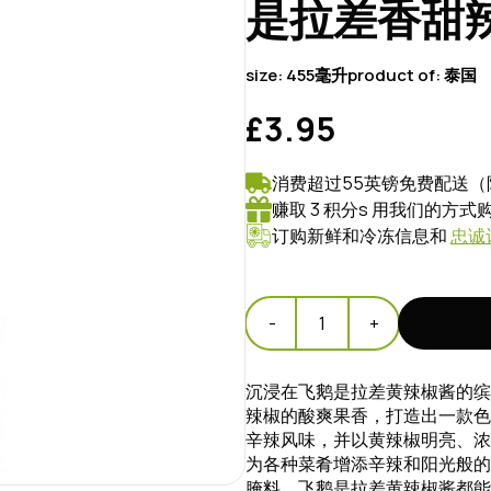
是拉差香甜辣
size:
455毫升
product of:
泰国
£3.95
消费超过55英镑免费配送（
赚取 3 积分s 用我们的方
订购新鲜和冷冻信息和
忠诚
-
1
+
沉浸在飞鹅是拉差黄辣椒酱的缤
辣椒的酸爽果香，打造出一款色
辛辣风味，并以黄辣椒明亮、浓
为各种菜肴增添辛辣和阳光般的
腌料，飞鹅是拉差黄辣椒酱都能