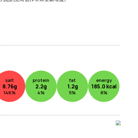
salt
protein
fat
energy
8.76
g
2.2
g
1.2
g
185.0
kcal
146
%
4
%
5
%
8
%