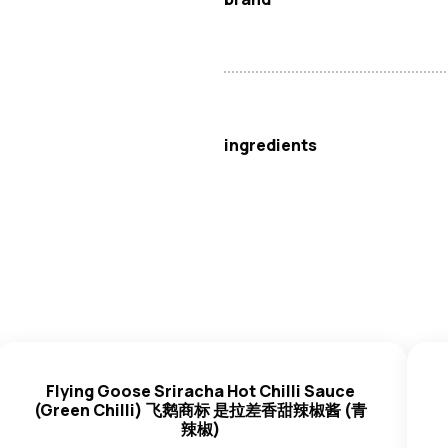
飞鹅
ingredients
黄辣椒 (66%)、糖、盐、水、增味剂
(E415)、防腐剂 (E202)。
本产品可能含有微量
花生
。
Flying Goose Sriracha Hot Chilli Sauce
(Green Chilli) 飞鹅商标 是拉差香甜辣椒酱 (青
辣椒)