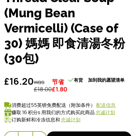
(Mung Bean
Vermicelli) (Case of
30) 媽媽 即食清湯冬粉
(30包)
£16.20
有货
加到我的愿望清单
was
节省
£
18.00
£
1.80
消费超过55英镑免费配送（附加条件）
配送信息
赚取 16 积分s 用我们的方式购买此商品
忠诚计划
订购新鲜和冷冻信息和
忠诚计划