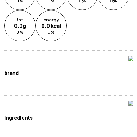
0
%
0
%
0
%
0
%
fat
energy
0.0
g
0.0
kcal
0
%
0
%
brand
妈妈
ingredients