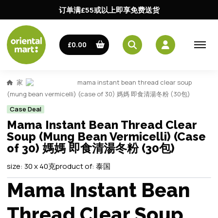
订单满£55或以上即享免费送货
£0.00
家
mama instant bean thread clear soup
(mung bean vermicelli) (case of 30) 媽媽 即食清湯冬粉 (30包)
Case Deal
Mama Instant Bean Thread Clear
Soup (Mung Bean Vermicelli) (Case
of 30) 媽媽 即食清湯冬粉 (30包)
size:
30 x 40克
product of:
泰国
Mama Instant Bean
Thread Clear Soup