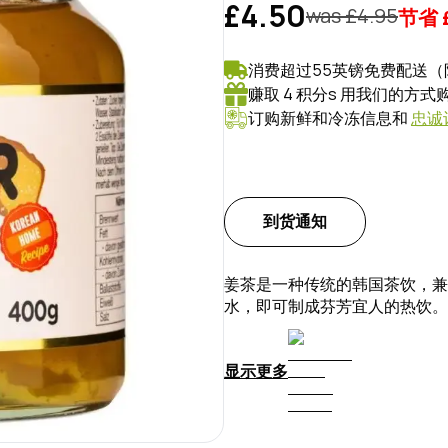
£4.50
was £
4.95
节省
消费超过55英镑免费配送（
赚取 4 积分s 用我们的方
订购新鲜和冷冻信息和
忠诚
到货通知
姜茶是一种传统的韩国茶饮，兼
水，即可制成芬芳宜人的热饮。A
显示更多