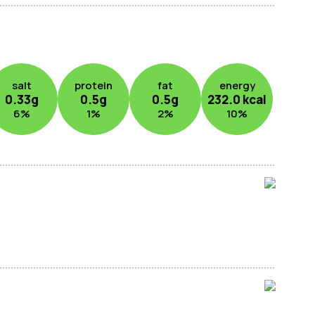
salt
protein
fat
energy
0.33
g
0.5
g
0.5
g
232.0
kcal
6
%
1
%
2
%
10
%