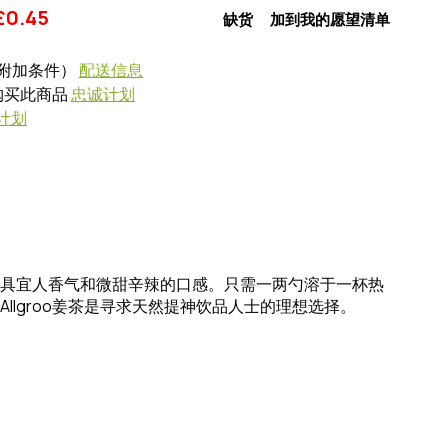
£
0.45
缺货
加到我的愿望清单
附加条件）
配送信息
式购买此商品
忠诚计划
计划
具宜人香气和微甜辛辣的口感。只需一两勺溶于一杯热
llgroo姜茶是寻求天然提神饮品人士的理想选择。