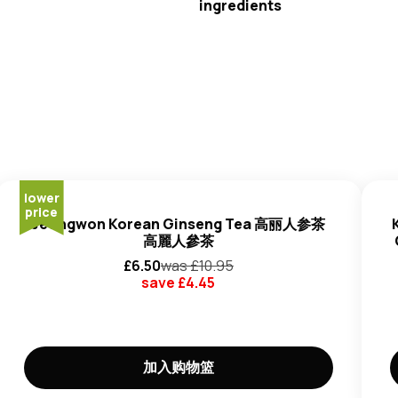
ingredients
糖、姜 (21%)、果糖、姜汁
lower
price
Jeongwon Korean Ginseng Tea 高丽人参茶
高麗人參茶
£
6.50
was £
10.95
save £
4.45
加入购物篮