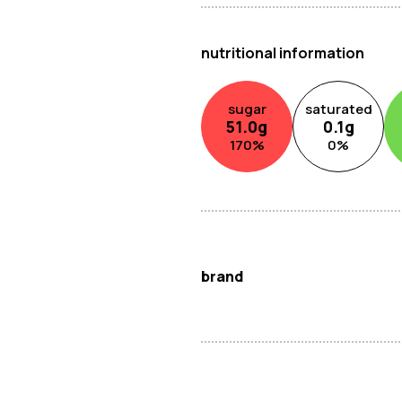
nutritional information
sugar
saturated
51.0
g
0.1
g
170
%
0
%
brand
好乐多